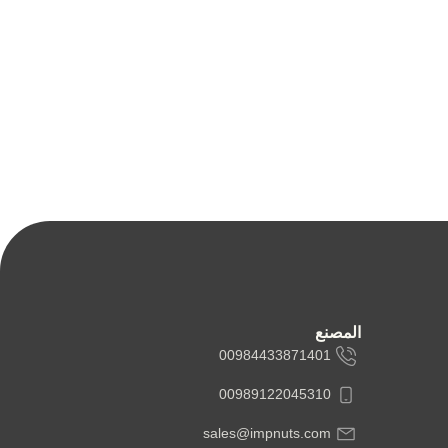
المصنع
00984433871401
00989122045310
sales@impnuts.com