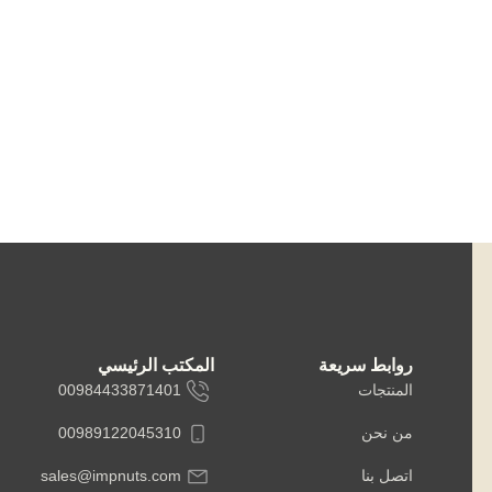
روابط سريعة
المكتب الرئيسي
المنتجات
00984433871401
من نحن
00989122045310
اتصل بنا
sales@impnuts.com