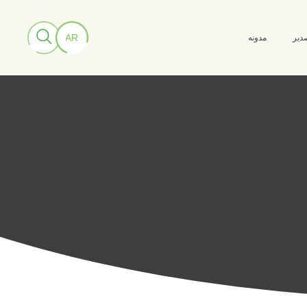
دير
مدونه