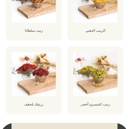
الزبيب الذهبي
زبيب سلطانا
زبيب كشميري أخضر
زرشِك مُجفف