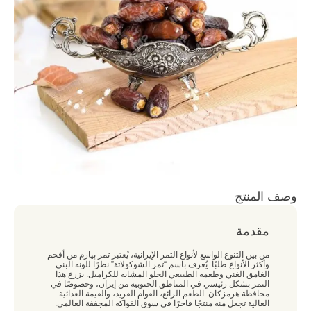
وصف المنتج
مقدمة
من بين التنوع الواسع لأنواع التمر الإيرانية، يُعتبر تمر پیارم من أفخم
وأكثر الأنواع طلبًا. يُعرف باسم “تمر الشوكولاتة” نظرًا للونه البني
الغامق الغني وطعمه الطبيعي الحلو المشابه للكراميل. يزرع هذا
التمر بشكل رئيسي في المناطق الجنوبية من إيران، وخصوصًا في
محافظة هرمزكان. الطعم الرائع، القوام الفريد، والقيمة الغذائية
العالية تجعل منه منتجًا فاخرًا في سوق الفواكه المجففة العالمي.