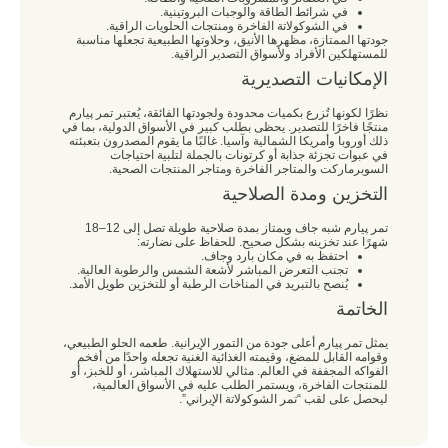
في شرائط الطاقة والوجبات البروتينية.
في الشوكولاتة الفاخرة ومنتجات الحلويات الراقية.
جودتها الممتازة، مظهرها الأنيق، وحلاوتها الطبيعية تجعلها مناسبة
للمستهلكين الأفراد ولأسواق التصدير الراقية.
الإمكانيات التصديرية
نظرًا لكونها تُزرع بكميات محدودة ولجودتها الفائقة، يُعتبر تمر پیارم
منتجًا فاخرًا للتصدير. يحظى بطلب كبير في الأسواق الدولية، بما في
ذلك أوروبا وأمريكا الشمالية وآسيا. غالبًا ما يقوم المصدرون بتعبئته
في عبوات تجزئة جذابة أو كرتونات بالجملة لتلبية احتياجات
السوبرماركت والمتاجر الفاخرة ومتاجر المنتجات الصحية.
التخزين ومدة الصلاحية
تمر پیارم شبه جاف ويمتاز بمدة صلاحية طويلة تصل إلى 12–18
شهرًا عند تخزينه بشكل صحيح. للحفاظ على نضارته:
احتفظ به في مكان بارد وجاف.
تجنب التعرض المباشر لأشعة الشمس والرطوبة العالية.
يُنصح بالتبريد في المناخات الرطبة أو للتخزين طويل الأمد.
الخاتمة
يمثل تمر پیارم أعلى جودة من التمور الإيرانية. طعمه الحلو الطبيعي،
وقوامه القابل للمضغ، وقيمته الغذائية الغنية تجعله واحدًا من أفخم
الفواكه المجففة في العالم. مثالي للاستهلاك المباشر، أو للخبز، أو
للمنتجات الفاخرة، ويستمر الطلب عليه في الأسواق العالمية،
ليحصل على لقب “تمر الشوكولاتة الإيراني”.