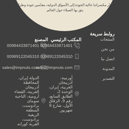
نصدّر مكسراتنا عالية الجودة إلى الأسواق الدولية، مقدّمين جودة وطزاجة
يثق بها العملاء حول العالم.
روابط سريعة
المنتجات
المكتب الرئيسي
المصنع
00984433871401
00984433871401
من نحن
00989122045310
00989122045310
اتصل بنا
sales@impnuts.com
sales@impnuts.com
المدونة
أورمية،
الدولة إيران،
التصدير
أذربيجان
المحافظة
الغربية، إيران،
أذربيجان
الوحدة 2،
الغربية، القضاء
الطابق السابع،
أرومية، الناحية
رقم 9، الزقاق
صومای
الأول، شارع 8
برادوست،
شهریور.
المنطقة
الريفية
برادوست،
القرية كورانه