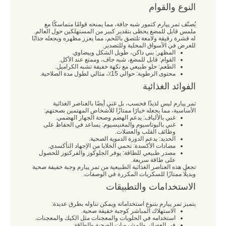
النوع والقوام
يُصنّف تمر پیارم كتمور شبه جافة، مما يمنحه قوامًا متماسكًا مع
ملمس قابل للمضغ يحظى بتقدير كبير من المستهلكين حول العالم.
له قشرة رقيقة ولامعة تلتصق باللحم، مما يعزز مظهره ويجعله جذابًا
للعرض في الأسواق المحلية وللتصدير.
المظهر: بني داكن، طويل الشكل وبيضاوي.
القوام: قابل للمضغ، شبه جاف، وممتع عند الأكل.
الطعم: حلو طبيعي مع نكهة خفيفة تشبه الكراميل.
محتوى الرطوبة: حوالي 15٪، مثالي لطول مدة الصلاحية.
الفوائد الغذائية
تمر پیارم ليس لذيذًا فحسب، بل غني أيضًا بالعناصر الغذائية
الأساسية، مما يجعله خيارًا ممتازًا للأشخاص المهتمين بصحتهم:
غني بالألياف: يدعم الهضم وصحة الجهاز الهضمي.
غني بالبوتاسيوم والمغنيسيوم: يساعد في الحفاظ على
وظائف القلب والعضلات.
الحديد: يدعم الدورة الدموية الصحية.
مضادات الأكسدة: تحمي الخلايا من الإجهاد التأكسدي.
مصدر طبيعي للطاقة: يوفر الجلوكوز والفركتوز للحصول
على طاقة سريعة.
تجعل هذه العناصر الغذائية الطبيعية من تمر پیارم وجبة خفيفة صحية
وبديلًا ممتازًا للسكريات المكررة في الوصفات.
الاستخدامات والتطبيقات
يتميز تمر پیارم بتنوع استخداماته ويمكن تناوله بطرق عديدة:
الاستهلاك المباشر كوجبة خفيفة صحية.
استخدامه في الحلويات والمعجنات مثل الكيك والمعجنات.
في العصائر والمشروبات الصحية والطاقة.