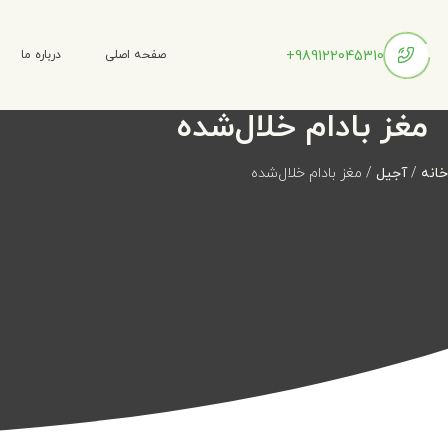
989122045310+
صفحه اصلی
درباره ما
مغز بادام خلال‌شده
خانه
/
آجیل
/ مغز بادام خلال‌شده