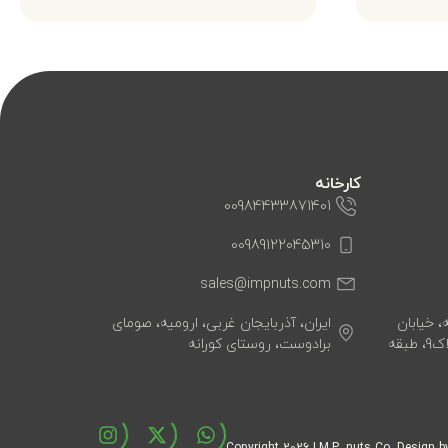
کارخانه
00984433871401
00989122045310
sales@impnuts.com
، خیابان
ایران، آذربایجان غربی، ارومیه، صومای
هشت شهریور، کوچه اول، پلاک9، طبقه
برادوست، روستای کورانه
2026
I.M.P. nuts Co. Design 