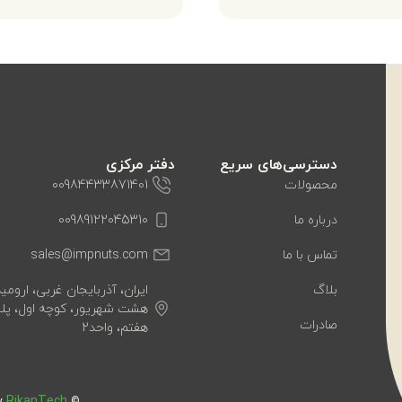
دسترسی‌های سریع
دفتر مرکزی
محصولات
00984433871401
درباره ما
00989122045310
تماس با ما
sales@impnuts.com
بلاگ
ایران، آذربایجان غربی، ارومیه
صادرات
هفتم، واحد2
RikanTech
by
© Copyright