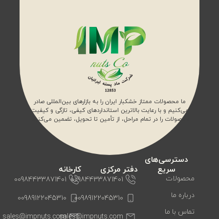
ما محصولات ممتاز خشکبار ایران را به بازارهای بین‌المللی صادر
می‌کنیم و با رعایت بالاترین استانداردهای کیفی، تازگی و کیفیت
محصولات را در تمام مراحل، از تأمین تا تحویل، تضمین می‌کنیم.
دسترسی‌های
سریع
دفتر مرکزی
کارخانه
محصولات
00984433871401
00984433871401
درباره ما
00989122045310
00989122045310
تماس با ما
sales@impnuts.com
sales@impnuts.com