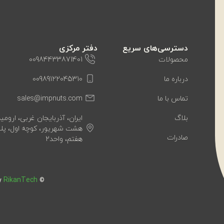
دسترسی‌های سریع
دفتر مرکزی
محصولات
00984433871401
درباره ما
00989122045310
تماس با ما
sales@impnuts.com
بلاگ
ایران، آذربایجان غربی، ارومیه
صادرات
هفتم، واحد2
RikanTech
by
© Copyright