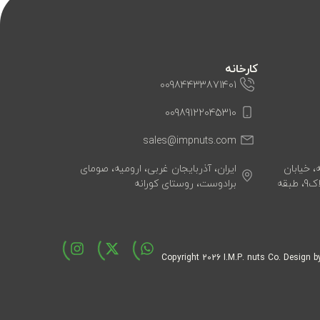
کارخانه
00984433871401
00989122045310
sales@impnuts.com
، خیابان
ایران، آذربایجان غربی، ارومیه، صومای
هشت شهریور، کوچه اول، پلاک9، طبقه
برادوست، روستای کورانه
2026
I.M.P. nuts Co. Design 