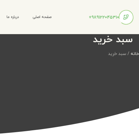
989122045310+
صفحه اصلی
درباره ما
سبد خرید
خانه
/ سبد خرید